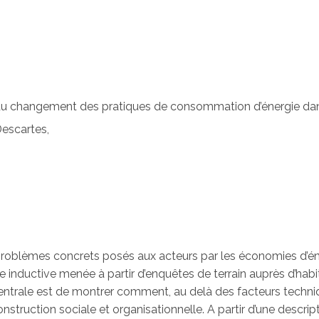
 du changement des pratiques de consommation d’énergie dans 
Descartes,
problèmes concrets posés aux acteurs par les économies d’éne
e inductive menée à partir d’enquêtes de terrain auprès d’habi
e centrale est de montrer comment, au delà des facteurs tech
nstruction sociale et organisationnelle. A partir d’une descri