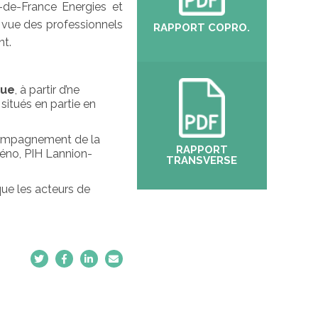
e-de-France Energies et
e vue des professionnels
RAPPORT COPRO.
nt.
que
, à partir d’ne
situés en partie en
accompagnement de la
RAPPORT
éno, PIH Lannion-
TRANSVERSE
que les acteurs de