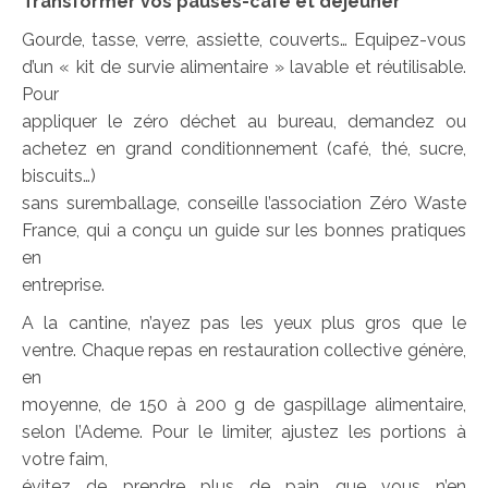
Transformer vos pauses-café et déjeuner
Gourde, tasse, verre, assiette, couverts… Equipez-vous
d’un « kit de survie alimentaire » lavable et réutilisable.
Pour
appliquer le zéro déchet au bureau, demandez ou
achetez en grand conditionnement (café, thé, sucre,
biscuits…)
sans suremballage, conseille l’association Zéro Waste
France, qui a conçu un guide sur les bonnes pratiques
en
entreprise.
A la cantine, n’ayez pas les yeux plus gros que le
ventre. Chaque repas en restauration collective génère,
en
moyenne, de 150 à 200 g de gaspillage alimentaire,
selon l’Ademe. Pour le limiter, ajustez les portions à
votre faim,
évitez de prendre plus de pain que vous n’en