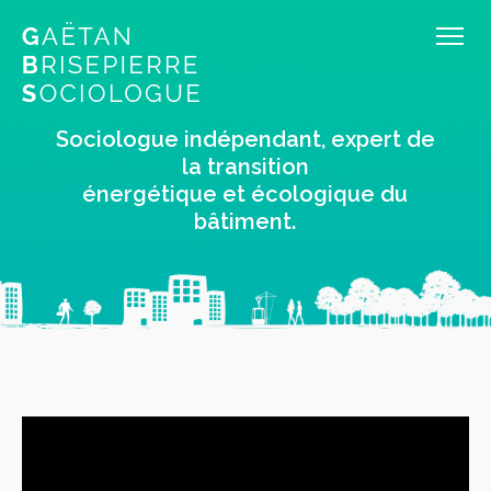
Sociologue indépendant, expert de
la transition
énergétique et écologique du
bâtiment.