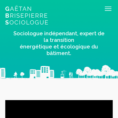
Sociologue indépendant, expert de
la transition
énergétique et écologique du
bâtiment.